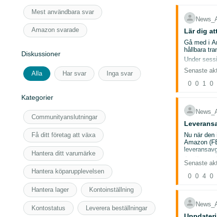
Inri
Grän
Mest användbara svar
Ande
News_
Amazon svarade
Lär dig a
Överdimen
Inri
Gå med i Am
Grän
hållbara tr
Diskussioner
Ande
Under sessi
Hur 
Extra stor a
Senaste akt
Alla
Har svar
Inga svar
Olika
Inri
0
0
1
Meto
0
Grän
Strat
Ande
Kategorier
News_
Talare:
Vi uppdater
Communityanslutningar
kortast lev
Leveransa
Soni
Jame
Prime-märke
Nu när den 
Få ditt företag att växa
till EU (t.e
Amazon (FBA
Vanliga kra
leveransavg
Hantera ditt varumärke
Detta webbi
Vi uppskatt
Avgiften gä
Senaste akt
Även om du i
januari 2026
Hantera köparupplevelsen
Om du vill r
0
0
4
Tysk
0
fjär
Hantera lager
Kontoinställning
Före
Före
News_
Kontostatus
Leverera beställningar
Uppdateri