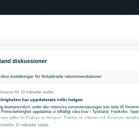
Select your preferred language
中文 - CN
English - GB
Swedish - SE
land diskussioner
 dina
inställningar
för förbättrade rekommendationer
Amazon
∙
för 10 månader sedan
örigheten har uppdaterats inför helgen
ög leveransvolym under den intensiva semestersäsongen kan leda till förseningar
 Prime-behörighet uppdaterar vi tillfälligt våra krav i Tyskland, Frankrike, Sp
ngar gäller för Fraktas av Amazon, Fraktas av säljaren och Amazons detalj
ivitet
för 10 månader sedan
a måste uppfylla följande leveranslöfte om snabb distribution och andel punkt
h standardstorlek: