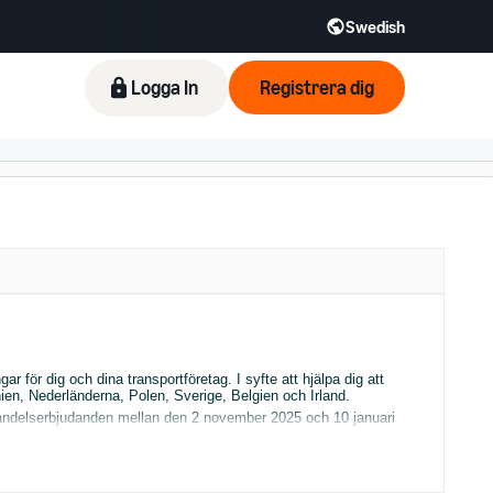
Swedish
Logga In
Registrera dig
 för dig och dina transportföretag. I syfte att hjälpa dig att
anien, Nederländerna, Polen, Sverige, Belgien och Irland.
handelserbjudanden mellan den 2 november 2025 och 10 januari
liga leveranser för att vara
berättigade till Prime
.