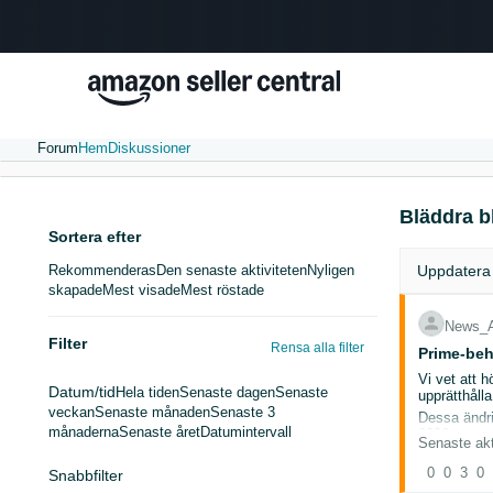
Forum
Hem
Diskussioner
Bläddra b
Sortera efter
Rekommenderas
Den senaste aktiviteten
Nyligen
Uppdatera
skapade
Mest visade
Mest röstade
News_
Filter
Rensa alla filter
Prime-beh
Vi vet att h
Datum/tid
Hela tiden
Senaste dagen
Senaste
upprätthålla
veckan
Senaste månaden
Senaste 3
Dessa ändri
månaderna
Senaste året
Datumintervall
2026.
Senaste akt
Erbjudanden
0
0
3
0
Snabbfilter
Lågpris oc