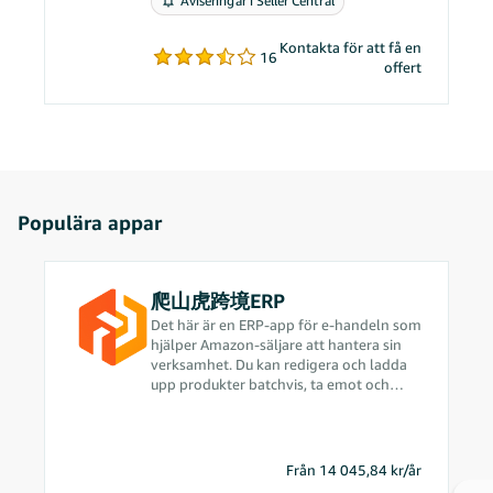
Aviseringar i Seller Central
problem.
Kontakta för att få en
16
offert
Populära appar
爬山虎跨境ERP
Det här är en ERP-app för e-handeln som
hjälper Amazon-säljare att hantera sin
verksamhet. Du kan redigera och ladda
upp produkter batchvis, ta emot och
bearbeta beställningar i realtid, planera
upphandlingen smartare baserat på
försäljningsdata, hantera leveranser
snabbare, göra hela verksamheten mer
Från 14 045,84 kr/år
effektiv och optimera dina