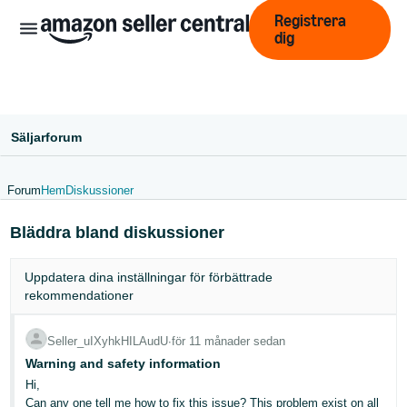
Registrera
dig
Säljarforum
Forum
Hem
Diskussioner
中
Bläddra bland diskussioner
文
-
Uppdatera dina
inställningar
för förbättrade
CN
rekommendationer
English
Seller_uIXyhkHILAudU
∙
för 11 månader sedan
- GB
Warning and safety information
Swedish
Hi,
- SE
Can any one tell me how to fix this issue? This problem exist on all