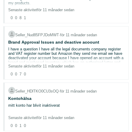
my products.
Where i can get the warning and safety information to comply with
Senaste aktivitet
för 11 månader sedan
the General Product Safety Regulation (GPSR)?
0
0
8
1
.....
Hej,
Kan någon berätta för mig hur jag åtgärdar det här problemet? Det
Seller_Nud85FPJDoMWT
∙
för 11 månader sedan
här problemet finns på alla mina produkter.
Var kan jag få varnings- och säkerhetsinformation för att följa den
Swedish
Brand Approval Issues and deactive acoount
allmänna produktsäkerhetsförordningen (GPSR)?
I have a question I have all the legal documents company register
and VAT register number but Amazon they send me email we have
Logga
deactivated your account because I have opened an account with a
In
brand and purchased inventory which has an authorized letter and
Senaste aktivitet
för 11 månader sedan
invoice from the brand when I sent to Amazon they said the buyer
details do not match when I sent my company register details and
Registrera
0
0
7
0
form they deactive my amazon account. I don't know what is
dig
happening my request please recheck all the information again
Seller_HDlTKO0CU3sOQ
∙
för 11 månader sedan
Kontohälsa
mitt konto har blivit inaktiverat
Senaste aktivitet
för 11 månader sedan
0
0
1
0