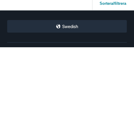
Sortera/filtrera
Swedish
Sälj på Amazon
Säljprogram
Hur man säljer på Amazon
Amazon
Guide för nya säljare
varumärkesregister
Amazon Global Selling
Amazon FBA
Amazon annonser
Resurser
FBA intäktskalkylator
Säljarforum
Hjälpcenter
Säljaruniversitet