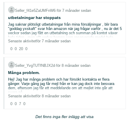
Seller_f41e5ZaUMFnW6
∙
för 7 månader sedan
utbetalningar har stoppats
Jag saknar plötsligt utbetalningar från mina försäljningar , blir bara
"goddag yxskaft" svar från amazon när jag frågar varför , nu är det 5
veckor sedan jag fått en utbetalning och summan på kontot växer
hela tiden , men allt verkar hamna som reserverade medel hela
Senaste aktivitet
för 7 månader sedan
tiden. Har funkat utmärkt i flera år innan med utbetalningar var 14:e
dag från alla marknadsplatser i europa. men inte längre,, inga
0
0
20
0
problem med "Hälsostatus" på något konto ( förutom det italienska -
där italienska posten verkar ha svårt med utdelningar till kunder så
de inte får varorna i tid).
Seller_YvgTUTfNBJX2d
∙
för 8 månader sedan
Många problem.
Hej! Jag har många problem och har försökt kontakta er flera
gånger. Varje gång jag får mejl från er kan jag dock inte besvara
dem, eftersom jag får ett meddelande om att mejlet inte går att
svara på.
Senaste aktivitet
för 8 månader sedan
Jag har försökt ändra min försäljningsplan från professionell till
0
0
7
0
individuell. Det fungerade för alla länder utom Mexiko, där jag inte
kan ändra detta själv och där kontot fortfarande är inställt på
professionell, trots att jag vill ha endast individuell.
Det finns inga fler inlägg att visa
Det andra problemet är att jag inte kan lägga till en