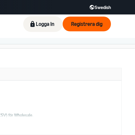
Swedish
Logga In
Registrera dig
/CSV) för Wholesale.
utomatiskt ut vinst, FBA-avgifter och restriktioner för hela listan