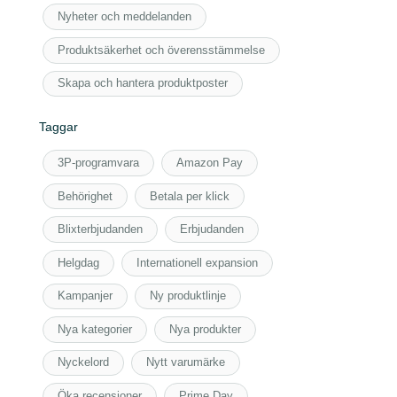
Publ
Nyheter och meddelanden
Kont
Kont
Produktsäkerhet och överensstämmelse
Lära 
Vi är alltid
Skapa och hantera produktposter
Här är den d
Vänligen de
Taggar
3P-programvara
Amazon Pay
Behörighet
Betala per klick
Blixterbjudanden
Erbjudanden
Helgdag
Internationell expansion
Kampanjer
Ny produktlinje
Nya kategorier
Nya produkter
Nyckelord
Nytt varumärke
Öka recensioner
Prime Day