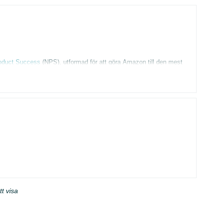
 som vet om detta faktiskt existerar? Tack!
oduct Success
(NPS), utformad för att göra Amazon till den mest
. Vägen tillhandahåller en personlig, sekventiell inlärningsguide
säljare som är varumärkesägare.
la tydliga, prioriterade steg som avmystifierar vägen till framgång
er och verktyg som du kan utnyttja för att växa ditt varumärke i en
ydliga, prioriterade steg
iga framgångsindikatorer
l expansion
tt visa
valitativt innehåll