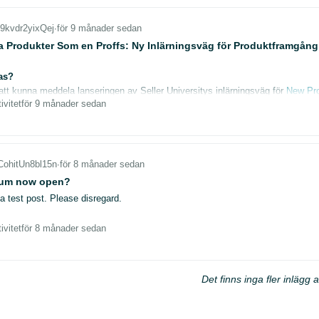
nget verktyg som gör just detta effektivt utan att kosta skjortan. Är det någon
t9kvdr2yixQej
∙
för 9 månader sedan
a Produkter Som en Proffs: Ny Inlärningsväg för Produktframgång
as?
 att kunna meddela lanseringen av Seller Universitys inlärningsväg för
New Pr
estinationen för att lansera nya produkter och bygga framgångsrika varumärken
ivitet
för 9 månader sedan
rar informationsöverbelastning och avmystifierar vägen till framgång för 3P-
et viktigt?
ngsvägen adresserar en kritisk lucka i säljarupplevelsen genom att tillhandahål
dukter. Som varumärkesägare har vi sammanställt alla viktiga program, produkt
ingsguide.
CohitUn8bl15n
∙
för 8 månader sedan
fekterna/fördelarna?
orum now open?
inerar Informationsöverbelastning: Den sekventiella inlärningsupplevelsen ger t
 a test post. Please disregard.
yndar Tiden till Framgång: Data visar att slutförandet av vägen leder till vikt
 Programregistrering: Högre konverteringsfrekvenser för kritiska program
er Säljarförtroende: Personlig vägledning minskar osäkerhet
ivitet
för 8 månader sedan
r Långsiktig Tillväxt: Stödjer progression från varumärkesregistrering efter til
förandet kommer varumärkesägare att kunna:
tifiera och lista högmöjlighetsprodukter för sin målgrupp
Det finns inga fler inlägg a
nda Amazons verktyg/fördelar för att optimera varumärkeslanseringar med högk
gor?
er förtydligande om något meddelande i Säljarforumen kan ni: