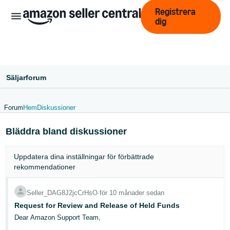
Registrera
dig
Säljarforum
Forum
Hem
Diskussioner
中
Bläddra bland diskussioner
文
-
Uppdatera dina
inställningar
för förbättrade
CN
rekommendationer
English
Seller_DAG8J2jcCrHsO
∙
för 10 månader sedan
- GB
Request for Review and Release of Held Funds
Swedish
Dear Amazon Support Team,
- SE