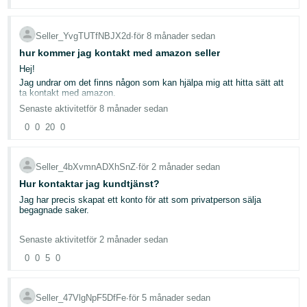
Seller_YvgTUTfNBJX2d
∙
för 8 månader sedan
hur kommer jag kontakt med amazon seller
Hej!
Jag undrar om det finns någon som kan hjälpa mig att hitta sätt att
ta kontakt med amazon.
God jul!
Senaste aktivitet
för 8 månader sedan
M
0
0
20
0
Seller_4bXvmnADXhSnZ
∙
för 2 månader sedan
Hur kontaktar jag kundtjänst?
Jag har precis skapat ett konto för att som privatperson sälja
begagnade saker.
Behöver komma i kontakt med kundtjänst då jag fått en
Senaste aktivitet
för 2 månader sedan
proffesionell säljplan istället för individuell och blir debiterad 500 kr.
Detta har jag aldrig gått med på!!!
0
0
5
0
Jag kan inte heller lägga till någon insättningsmetod eftersom
systemet självt har valt att stava mitt efternamn med å,ä,ö vilket
Seller_47VlgNpF5DfFe
∙
för 5 månader sedan
inte acceptera och jag kan inte ändra det.