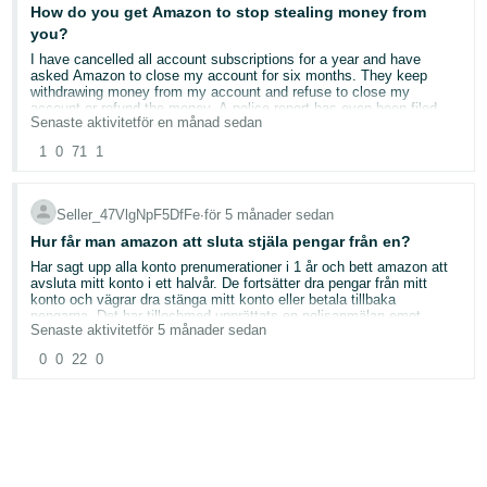
How do you get Amazon to stop stealing money from
you?
Har försökt kontakta kundtjänst flertalet gånger genom att skapa
supportärenden. Men de bara försvinner. Har försökt mejla olika
I have cancelled all account subscriptions for a year and have
amazon adress - inget svar.
asked Amazon to close my account for six months. They keep
withdrawing money from my account and refuse to close my
account or refund the money. A police report has even been filed
Ska det verkligen vara så svårt att komma igång med sitt
Senaste aktivitet
för en månad sedan
against Amazon for violating Swedish and European law.
säljarkonto och komna i kontakt med kundtjänst? Just nu känns
alltihopa som en genomtänkt scam för att falskeligen debitera
1
0
71
1
kunder och komma åt bankdetaljer
Seller_47VlgNpF5DfFe
∙
för 5 månader sedan
Hur får man amazon att sluta stjäla pengar från en?
Har sagt upp alla konto prenumerationer i 1 år och bett amazon att
avsluta mitt konto i ett halvår. De fortsätter dra pengar från mitt
konto och vägrar dra stänga mitt konto eller betala tillbaka
pengarna. Det har tillochmed upprättats en polisanmälan emot
Senaste aktivitet
för 5 månader sedan
amazon för att de bryter mot svensk och europeisk lag.
0
0
22
0