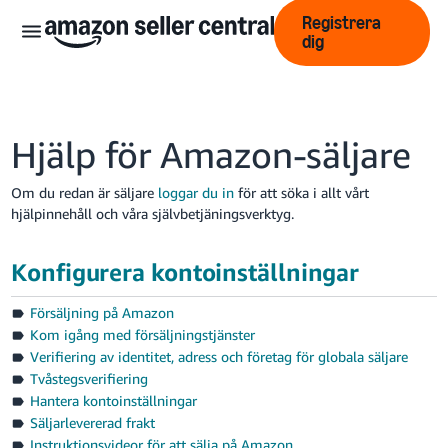
Registrera
dig
Hjälp för Amazon-säljare
Om du redan är säljare
loggar du in
för att söka i allt vårt
hjälpinnehåll och våra självbetjäningsverktyg.
中
文
Konfigurera kontoinställningar
-
CN
Försäljning på Amazon
Kom igång med försäljningstjänster
English
Verifiering av identitet, adress och företag för globala säljare
- GB
Tvåstegsverifiering
Hantera kontoinställningar
Swedish
Säljarlevererad frakt
- SE
Instruktionsvideor för att sälja på Amazon