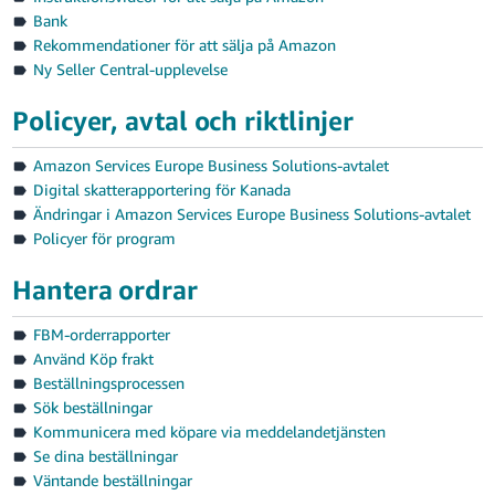
Bank
Rekommendationer för att sälja på Amazon
Ny Seller Central-upplevelse
Policyer, avtal och riktlinjer
Swedish
Amazon Services Europe Business Solutions-avtalet
Digital skatterapportering för Kanada
Logga
Ändringar i Amazon Services Europe Business Solutions-avtalet
In
Policyer för program
Registrera
Hantera ordrar
dig
FBM-orderrapporter
Använd Köp frakt
Beställningsprocessen
Sök beställningar
Kommunicera med köpare via meddelandetjänsten
Se dina beställningar
Väntande beställningar