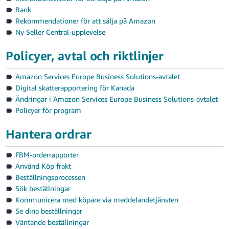
Bank
Rekommendationer för att sälja på Amazon
Ny Seller Central-upplevelse
Policyer, avtal och riktlinjer
Swedish
Amazon Services Europe Business Solutions-avtalet
Digital skatterapportering för Kanada
Logga
Ändringar i Amazon Services Europe Business Solutions-avtalet
In
Policyer för program
Registrera
Hantera ordrar
dig
FBM-orderrapporter
Använd Köp frakt
Beställningsprocessen
Sök beställningar
Kommunicera med köpare via meddelandetjänsten
Se dina beställningar
Väntande beställningar