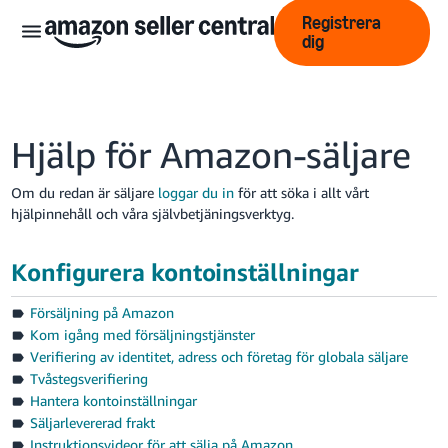
Registrera
dig
Hjälp för Amazon-säljare
Om du redan är säljare
loggar du in
för att söka i allt vårt
hjälpinnehåll och våra självbetjäningsverktyg.
中
文
Konfigurera kontoinställningar
-
CN
Försäljning på Amazon
Kom igång med försäljningstjänster
English
Verifiering av identitet, adress och företag för globala säljare
- GB
Tvåstegsverifiering
Hantera kontoinställningar
Swedish
Säljarlevererad frakt
- SE
Instruktionsvideor för att sälja på Amazon