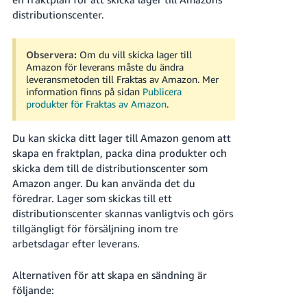
distributionscenter.
Observera:
Om du vill skicka lager till
Amazon för leverans måste du ändra
leveransmetoden till Fraktas av Amazon. Mer
information finns på sidan
Publicera
Swedish
produkter för Fraktas av Amazon
.
Logga
Du kan skicka ditt lager till Amazon genom att
In
skapa en fraktplan, packa dina produkter och
skicka dem till de distributionscenter som
Registrera
Amazon anger. Du kan använda det du
dig
föredrar.
Lager som skickas till ett
distributionscenter skannas vanligtvis och görs
tillgängligt för försäljning inom tre
arbetsdagar efter leverans.
Alternativen för att skapa en sändning är
följande: