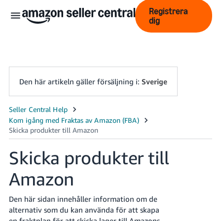
Registrera
dig
Den här artikeln gäller försäljning i:
Sverige
中
文
-
Skicka produkter till
CN
Amazon
English
- GB
Den här sidan innehåller information om de
Swedish
alternativ som du kan använda för att skapa
- SE
en fraktplan för att skicka lager till Amazons