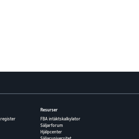
Resurser
register
FBA intäktskalkylator
Säljarforum
Hjälpcenter
Säljaruniversitet