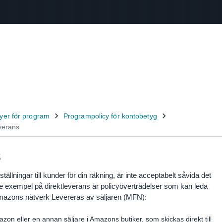
Select your preferred language
中文 - CN
English - GB
Swedish - SE
s
beställningar till kunder för din räkning, är inte acceptabelt såvida det
ande exempel på direktleverans är policyöverträdelser som kan leda
 Amazons nätverk Levereras av säljaren (MFN):
azon eller en annan säljare i Amazons butiker, som skickas direkt till