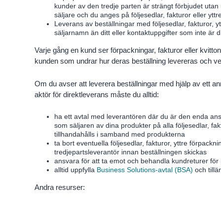
kunder av den tredje parten är strängt förbjudet utan
säljare och du anges på följesedlar, fakturor eller yttr
Leverans av beställningar med följesedlar, fakturor, 
säljarnamn än ditt eller kontaktuppgifter som inte är 
Varje gång en kund ser förpackningar, fakturor eller kvitton
kunden som undrar hur deras beställning levereras och vem
Om du avser att leverera beställningar med hjälp av ett anna
aktör för direktleverans måste du alltid:
ha ett avtal med leverantören där du är den enda ans
som säljaren av dina produkter på alla följesedlar, fa
tillhandahålls i samband med produkterna
ta bort eventuella följesedlar, fakturor, yttre förpackn
tredjepartsleverantör innan beställningen skickas
ansvara för att ta emot och behandla kundreturer för
alltid uppfylla
Business Solutions-avtal (BSA)
och till
Andra resurser: