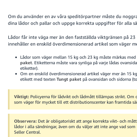
Om du använder en av våra speditörpartner måste du noggr
dina lådor och pallar och uppge korrekta uppgifter för alla s
Lådor får inte väga mer än den fastställda viktgränsen på 23 
innehåller en enskild överdimensionerad artikel som väger m
Lådor som väger mellan 15 kg och 23 kg måste märkas med 
paket
. Etiketterna måste vara synliga på varje lådas ovansida
etiketter).
Om en enskild överdimensionerad artikel väger mer än 15 kg
etikett med texten
Tungt paket
på ovansidan och sidorna (tot
Viktigt:
Policyerna för lådvikt och lådmått tillämpas strikt.
Om du
som väger för mycket till ett distributionscenter kan framtida s
Observera:
Det är obligatoriskt att ange korrekta vikt- och mått
lådor i alla sändningar, även om du väljer att inte ange vad som 
Seller Central.