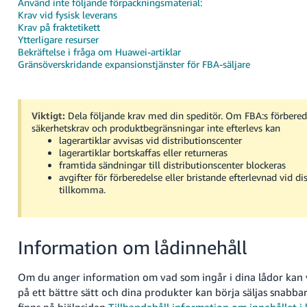
Använd inte följande förpackningsmaterial:
Krav vid fysisk leverans
Krav på fraktetikett
Ytterligare resurser
Bekräftelse i fråga om Huawei-artiklar
Gränsöverskridande expansionstjänster för FBA-säljare
Swedish
Viktigt:
Dela följande krav med din speditör. Om FBA:s förbered
säkerhetskrav och produktbegränsningar inte efterlevs kan
Logga
lagerartiklar avvisas vid distributionscenter
In
lagerartiklar bortskaffas eller returneras
framtida sändningar till distributionscenter blockeras
Registrera
avgifter för förberedelse eller bristande efterlevnad vid di
dig
tillkomma.
Information om lådinnehåll
Om du anger information om vad som ingår i dina lådor kan v
på ett bättre sätt och dina produkter kan börja säljas snabba
finns på hjälpsidan
Tillhandahåll information om innehållet i