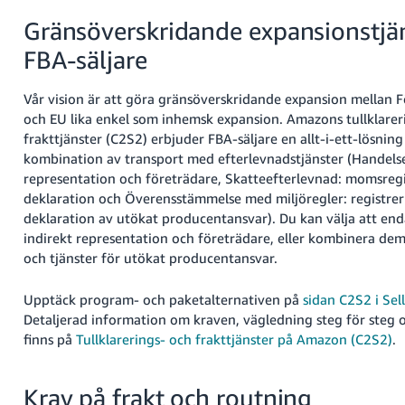
Gränsöverskridande expansionstjän
FBA-säljare
Vår vision är att göra gränsöverskridande expansion mellan 
och EU lika enkel som inhemsk expansion. Amazons tullklarer
frakttjänster (C2S2) erbjuder FBA-säljare en allt-i-ett-lösnin
kombination av transport med efterlevnadstjänster (Handelse
representation och företrädare, Skatteefterlevnad: momsregi
deklaration och Överensstämmelse med miljöregler: registrer
deklaration av utökat producentansvar). Du kan välja att enda
indirekt representation och företrädare, eller kombinera d
och tjänster för utökat producentansvar.
Upptäck program- och paketalternativen på
sidan C2S2 i Sel
Detaljerad information om kraven, vägledning steg för steg 
finns på
Tullklarerings- och frakttjänster på Amazon (C2S2)
.
Krav på frakt och routning