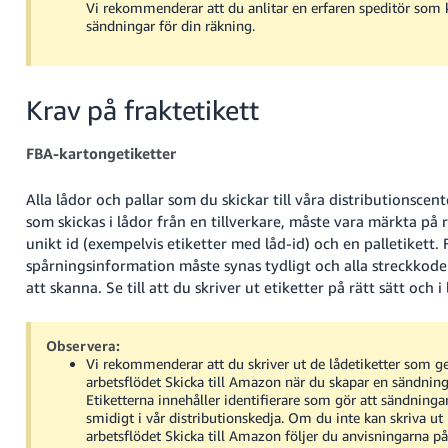
Vi rekommenderar att du anlitar en erfaren speditör som 
sändningar för din räkning.
Krav på fraktetikett
FBA-kartongetiketter
Alla lådor och pallar som du skickar till våra distributionscen
som skickas i lådor från en tillverkare, måste vara märkta på 
unikt id (exempelvis etiketter med låd-id) och en palletikett. 
spårningsinformation måste synas tydligt och alla streckkode
att skanna. Se till att du skriver ut etiketter på rätt sätt och i
Observera:
Vi rekommenderar att du skriver ut de lådetiketter som ge
arbetsflödet Skicka till Amazon när du skapar en sändning 
Etiketterna innehåller identifierare som gör att sändninga
smidigt i vår distributionskedja. Om du inte kan skriva ut l
arbetsflödet Skicka till Amazon följer du anvisningarna p