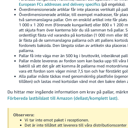
European FCs addresses and delivery specifics
(på engelska).
Överdimensionerade artiklar får inte placeras vertikalt på pall
Överdimensionerade artiklar, till exempel madrasser, får place
två sammanslagna pallar. Om en enskild artikel inte får plats
1 000 x 1 200 mm (Förenade kungariket) eller 800 x 1 200 m
att skjuta fram över kanterna bör du slå samman två pallar. Se 
ordentligt fästa vid varandra på kortsidan (1 000 mm eller 80
är fästa på de sammanslagna pallarna och att pallens kortsi
fordonets baksida. Den längsta sidan av artikeln ska placeras 
pallarna.
Pallar få inte väga mer än 500 kg i bruttovikt, inberäknat pall
Pallar måste levereras av fordon som kan backa upp till våra 
baktill så att det går att komma åt pallarna med motordrivna 
vara ett fordon som väger minst 7,5 ton och har förstärkt gol
Alla pallar måste täckas med genomskinlig plastfolie (ogenoms
tillåten) och lastas med kortsidan vänd mot den bakre delen 
Du hittar mer ingående information om krav på pallar, märkn
Förbereda lastbilslast till Amazon (dellast/komplett last)
.
Observera:
Vi tar inte emot paket i receptionen.
Det är inte tillåtet att leverera till våra distributionscent