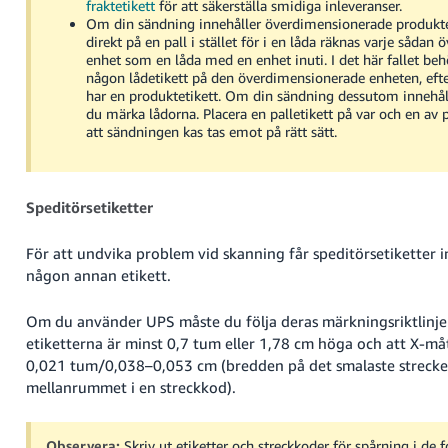
fraktetikett
för att säkerställa smidiga inleveranser.
Om din sändning innehåller överdimensionerade produkte
direkt på en pall i stället för i en låda räknas varje såda
enhet som en låda med en enhet inuti. I det här fallet beh
någon lådetikett på den överdimensionerade enheten, ef
har en produktetikett. Om din sändning dessutom innehål
du märka lådorna. Placera en palletikett på var och en av p
att sändningen kas tas emot på rätt sätt.
Speditörsetiketter
För att undvika problem vid skanning får speditörsetiketter i
någon annan etikett.
Om du använder UPS måste du följa deras märkningsriktlinjer 
etiketterna är minst 0,7 tum eller 1,78 cm höga och att X-må
0,021 tum/0,038–0,053 cm (bredden på det smalaste strecket
mellanrummet i en streckkod).
Observera:
Skriv ut etiketter och streckkoder för spårning i de