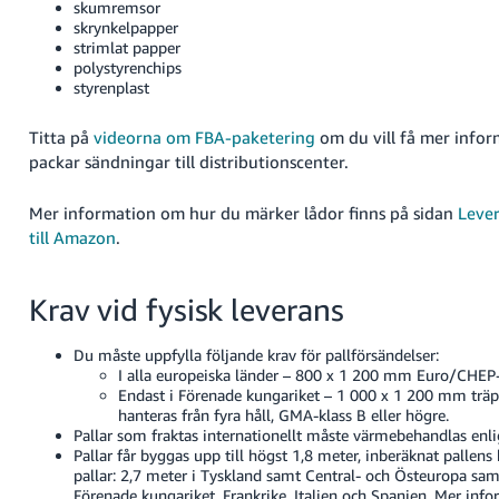
skumremsor
skrynkelpapper
strimlat papper
polystyrenchips
styrenplast
Titta på
videorna om FBA-paketering
om du vill få mer info
packar sändningar till distributionscenter.
Mer information om hur du märker lådor finns på sidan
Lever
till Amazon
.
Krav vid fysisk leverans
Du måste uppfylla följande krav för pallförsändelser:
I alla europeiska länder – 800 x 1 200 mm Euro/CHEP-
Endast i Förenade kungariket – 1 000 x 1 200 mm träp
hanteras från fyra håll, GMA-klass B eller högre.
Pallar som fraktas internationellt måste värmebehandlas enl
Pallar får byggas upp till högst 1,8 meter, inberäknat pallen
pallar: 2,7 meter i Tyskland samt Central- och Östeuropa sam
Förenade kungariket, Frankrike, Italien och Spanien.
Mer infor