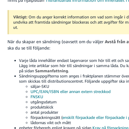
Viktigt:
Om du anger korrekt information om vad som ingår i d
undvika att framtida sändningar blockeras och att avgifter för m
ut.
När du skapar en sändning (oavsett om du väljer
Avstå från a
ska du se till följande:
Varje låda innehåller endast lagervaror som hör till ett och 
Lägg inte artiklar som hör till sändningar i samma låda. Du k
på sidan
Sammanfattning
.
Sändningsuppgifterna som anges i fraktplanen stämmer öv
som skickas till distributionscentret. Följande uppgifter ska i
säljar-SKU
UPC/EAN/ISBN eller annan extern streckkod
FNSKU
utgångsdatum
produktskick
antal produkter
förpackningssätt (
enskilt förpackade eller förpackade i
lådornas vikt och mått
enheter förbereds enligt kraven på sidan
Krav på förpackning