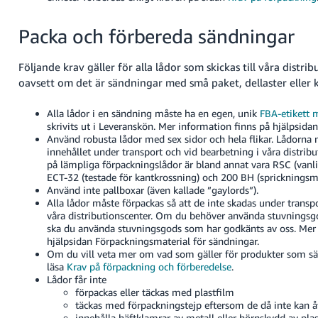
Packa och förbereda sändningar
Följande krav gäller för alla lådor som skickas till våra distrib
oavsett om det är sändningar med små paket, dellaster eller k
Alla lådor i en sändning måste ha en egen, unik
FBA-etikett 
skrivits ut i Leveranskön. Mer information finns på hjälpsidan 
Använd robusta lådor med sex sidor och hela flikar. Lådorna
innehållet under transport och vid bearbetning i våra distrib
på lämpliga förpackningslådor är bland annat vara RSC (vanli
ECT-32 (testade för kantkrossning) och 200 BH (sprickningsm
Använd inte pallboxar (även kallade ”gaylords”).
Alla lådor måste förpackas så att de inte skadas under transp
våra distributionscenter. Om du behöver använda stuvningsg
ska du använda stuvningsgods som har godkänts av oss. Mer 
hjälpsidan Förpackningsmaterial för sändningar.
Om du vill veta mer om vad som gäller för produkter som sä
läsa
Krav på förpackning och förberedelse
.
Lådor får inte
förpackas eller täckas med plastfilm
täckas med förpackningstejp eftersom de då inte kan å
innehålla häftklamrar av metall eller hörnskydd av plas