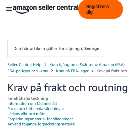
Registrera
dig
Den här artikeln gäller försäljning i:
Sverige
中
文
-
Krav på frakt och routnin
CN
Innehållsförteckning
English
Information om lådinnehåll
- GB
Packa och förbereda sändningar
Lådans vikt och mått
Förpackningsmaterial för sändningar
Swedish
Använd följande förpackningsmaterial:
- SE