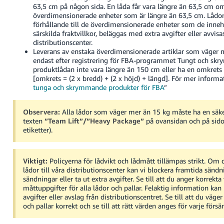
63,5 cm på någon sida. En låda får vara längre än 63,5 cm o
överdimensionerade enheter som är längre än 63,5 cm. Lådor s
förhållande till de överdimensionerade enheter som de inneh
särskilda fraktvillkor, beläggas med extra avgifter eller avvisa
distributionscenter.
Leverans av enstaka överdimensionerade artiklar som väger m
endast efter registrering för FBA-programmet Tungt och skrym
produktlådan inte vara längre än 150 cm eller ha en omkrets
[omkrets = (2 x bredd) + (2 x höjd) + längd].
För mer informati
tunga och skrymmande produkter för FBA
”
Observera:
Alla lådor som väger mer än 15 kg måste ha en säk
texten
”Team Lift”/”Heavy Package”
på ovansidan och på sido
etiketter).
Viktigt:
Policyerna för lådvikt och lådmått tillämpas strikt. Om 
lådor till våra distributionscenter kan vi blockera framtida sändn
sändningar eller ta ut extra avgifter. Se till att du anger korrekta
måttuppgifter för alla lådor och pallar. Felaktig information kan l
avgifter eller avslag från distributionscentret. Se till att du väge
och pallar korrekt och se till att rätt värden anges för varje försä