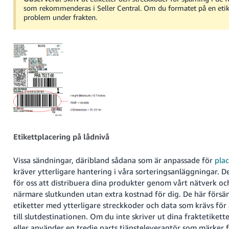
som rekommenderas i Seller Central. Om du formatet på en etiket
problem under frakten.
Etikettplacering på lådnivå
Vissa sändningar, däribland sådana som är anpassade för
plac
kräver ytterligare hantering i våra sorteringsanläggningar. D
för oss att distribuera dina produkter genom vårt nätverk oc
närmare slutkunden utan extra kostnad för dig. De här försä
etiketter med ytterligare streckkoder och data som krävs för 
till slutdestinationen. Om du inte skriver ut dina fraktetiketter
eller använder en tredje parts tjänsteleverantör som märker f