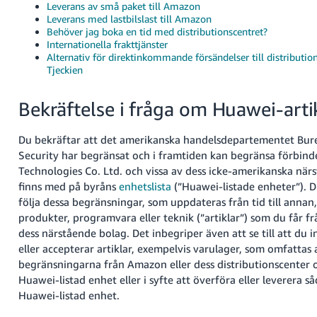
Leverans av små paket till Amazon
Leverans med lastbilslast till Amazon
Behöver jag boka en tid med distributionscentret?
Internationella frakttjänster
Alternativ för direktinkommande försändelser till distributio
Tjeckien
Bekräftelse i fråga om Huawei-arti
Du bekräftar att det amerikanska handelsdepartementet Bur
Security har begränsat och i framtiden kan begränsa förbin
Technologies Co. Ltd. och vissa av dess icke-amerikanska nä
finns med på byråns
enhetslista
(”Huawei-listade enheter”). Du
följa dessa begränsningar, som uppdateras från tid till annan, 
produkter, programvara eller teknik (”artiklar”) som du får f
dess närstående bolag. Det inbegriper även att se till att du i
eller accepterar artiklar, exempelvis varulager, som omfattas 
begränsningarna från Amazon eller dess distributionscenter 
Huawei-listad enhet eller i syfte att överföra eller leverera såd
Huawei-listad enhet.