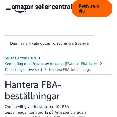
Registrera
dig
Den här artikeln gäller försäljning i:
Sverige
中
文
-
Hantera FBA-
CN
beställningar
English
- GB
Om du vill granska statusen för FBA-
Swedish
beställningar som gjorts på Amazon via sidan
- SE