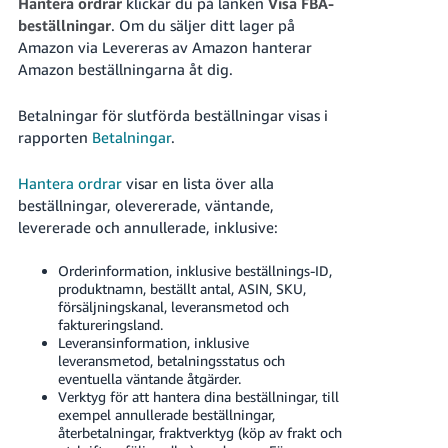
Hantera ordrar
klickar du på länken
Visa FBA-
beställningar
.
Om du säljer ditt lager på
Amazon via Levereras av Amazon hanterar
Amazon beställningarna åt dig.
Betalningar för slutförda beställningar visas i
rapporten
Betalningar
.
Swedish
Hantera ordrar
visar en lista över alla
Logga
beställningar, olevererade, väntande,
In
levererade och annullerade, inklusive:
Registrera
dig
Orderinformation, inklusive beställnings-ID,
produktnamn, beställt antal, ASIN, SKU,
försäljningskanal, leveransmetod och
faktureringsland.
Leveransinformation, inklusive
leveransmetod, betalningsstatus och
eventuella väntande åtgärder.
Verktyg för att hantera dina beställningar, till
exempel annullerade beställningar,
återbetalningar, fraktverktyg (köp av frakt och