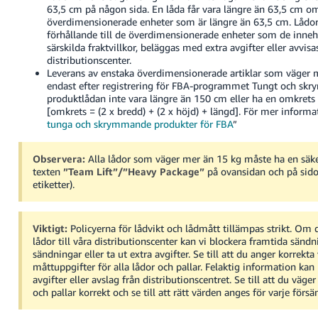
63,5 cm på någon sida. En låda får vara längre än 63,5 cm o
överdimensionerade enheter som är längre än 63,5 cm. Lådor s
förhållande till de överdimensionerade enheter som de inneh
särskilda fraktvillkor, beläggas med extra avgifter eller avvisa
distributionscenter.
Leverans av enstaka överdimensionerade artiklar som väger m
endast efter registrering för FBA-programmet Tungt och skrym
produktlådan inte vara längre än 150 cm eller ha en omkrets
[omkrets = (2 x bredd) + (2 x höjd) + längd].
För mer informati
tunga och skrymmande produkter för FBA
”
Observera:
Alla lådor som väger mer än 15 kg måste ha en säk
texten
”Team Lift”/”Heavy Package”
på ovansidan och på sido
etiketter).
Viktigt:
Policyerna för lådvikt och lådmått tillämpas strikt. Om 
lådor till våra distributionscenter kan vi blockera framtida sändn
sändningar eller ta ut extra avgifter. Se till att du anger korrekta
måttuppgifter för alla lådor och pallar. Felaktig information kan l
avgifter eller avslag från distributionscentret. Se till att du väge
och pallar korrekt och se till att rätt värden anges för varje försä