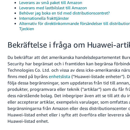
Leverans av små paket till Amazon
Leverans med lastbilslast till Amazon
Behöver jag boka en tid med distributionscentret?
Internationella frakttjänster
Alternativ för direktinkommande försändelser till distributio
Tjeckien
Bekräftelse i fråga om Huawei-arti
Du bekräftar att det amerikanska handelsdepartementet Bur
Security har begränsat och i framtiden kan begränsa förbin
Technologies Co. Ltd. och vissa av dess icke-amerikanska nä
finns med på byråns
enhetslista
(”Huawei-listade enheter”). Du
följa dessa begränsningar, som uppdateras från tid till annan, 
produkter, programvara eller teknik (”artiklar”) som du får f
dess närstående bolag. Det inbegriper även att se till att du i
eller accepterar artiklar, exempelvis varulager, som omfattas 
begränsningarna från Amazon eller dess distributionscenter 
Huawei-listad enhet eller i syfte att överföra eller leverera såd
Huawei-listad enhet.