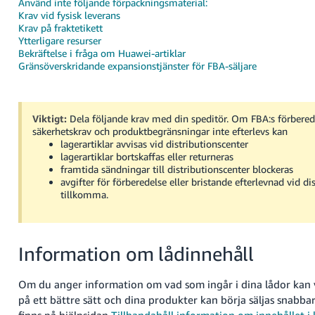
Använd inte följande förpackningsmaterial:
Krav vid fysisk leverans
Krav på fraktetikett
Ytterligare resurser
Bekräftelse i fråga om Huawei-artiklar
Gränsöverskridande expansionstjänster för FBA-säljare
Swedish
Viktigt:
Dela följande krav med din speditör. Om FBA:s förbered
säkerhetskrav och produktbegränsningar inte efterlevs kan
Logga
lagerartiklar avvisas vid distributionscenter
In
lagerartiklar bortskaffas eller returneras
framtida sändningar till distributionscenter blockeras
Registrera
avgifter för förberedelse eller bristande efterlevnad vid di
dig
tillkomma.
Information om lådinnehåll
Om du anger information om vad som ingår i dina lådor kan v
på ett bättre sätt och dina produkter kan börja säljas snabba
finns på hjälpsidan
Tillhandahåll information om innehållet i