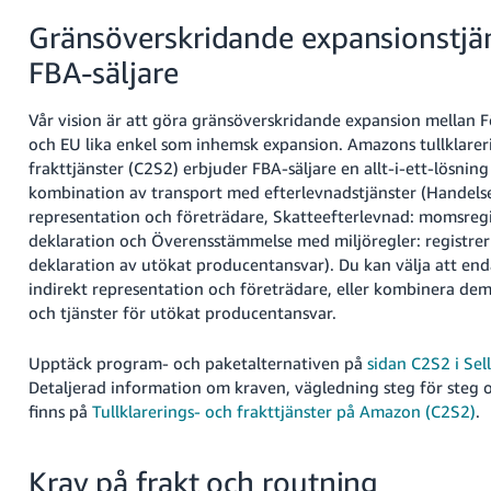
Gränsöverskridande expansionstjän
FBA-säljare
Vår vision är att göra gränsöverskridande expansion mellan 
och EU lika enkel som inhemsk expansion. Amazons tullklarer
frakttjänster (C2S2) erbjuder FBA-säljare en allt-i-ett-lösnin
kombination av transport med efterlevnadstjänster (Handelse
representation och företrädare, Skatteefterlevnad: momsregi
deklaration och Överensstämmelse med miljöregler: registrer
deklaration av utökat producentansvar). Du kan välja att enda
indirekt representation och företrädare, eller kombinera d
och tjänster för utökat producentansvar.
Upptäck program- och paketalternativen på
sidan C2S2 i Sel
Detaljerad information om kraven, vägledning steg för steg 
finns på
Tullklarerings- och frakttjänster på Amazon (C2S2)
.
Krav på frakt och routning