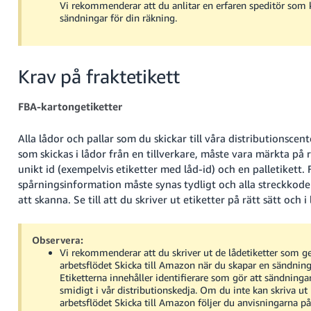
Vi rekommenderar att du anlitar en erfaren speditör som 
sändningar för din räkning.
Krav på fraktetikett
FBA-kartongetiketter
Alla lådor och pallar som du skickar till våra distributionscen
som skickas i lådor från en tillverkare, måste vara märkta på 
unikt id (exempelvis etiketter med låd-id) och en palletikett. 
spårningsinformation måste synas tydligt och alla streckkode
att skanna. Se till att du skriver ut etiketter på rätt sätt och i
Observera:
Vi rekommenderar att du skriver ut de lådetiketter som ge
arbetsflödet Skicka till Amazon när du skapar en sändning 
Etiketterna innehåller identifierare som gör att sändninga
smidigt i vår distributionskedja. Om du inte kan skriva ut l
arbetsflödet Skicka till Amazon följer du anvisningarna p