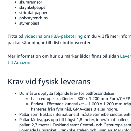
skumremsor
skrynkelpapper
strimlat papper
polystyrenchips
styrenplast
Titta på
videorna om FBA-paketering
om du vill få mer info
packar sändningar till distributionscenter.
Mer information om hur du märker lådor finns på sidan
Lever
till Amazon
.
Krav vid fysisk leverans
Du måste uppfylla följande krav för pallförsändelser:
I alla europeiska länder – 800 x 1 200 mm Euro/CHEP-
Endast i Förenade kungariket – 1 000 x 1 200 mm träp
hanteras från fyra håll, GMA-klass B eller högre.
Pallar som fraktas internationellt måste värmebehandlas enl
Pallar får byggas upp till högst 1,8 meter, inberäknat pallen
pallar: 2,7 meter i Tyskland samt Central- och Östeuropa sam
Förenade kungariket, Frankrike, Italien och Spanien.
Mer infor