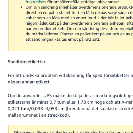
fraktetikett
för att säkerställa smidiga inleveranser.
Om din sändning innehåller överdimensionerade produkte
direkt på en pall i stället för i en låda räknas varje såda
enhet som en låda med en enhet inuti. I det här fallet beh
någon lådetikett på den överdimensionerade enheten, ef
har en produktetikett. Om din sändning dessutom innehål
du märka lådorna. Placera en palletikett på var och en av p
att sändningen kas tas emot på rätt sätt.
Speditörsetiketter
För att undvika problem vid skanning får speditörsetiketter i
någon annan etikett.
Om du använder UPS måste du följa deras märkningsriktlinjer 
etiketterna är minst 0,7 tum eller 1,78 cm höga och att X-må
0,021 tum/0,038–0,053 cm (bredden på det smalaste strecket
mellanrummet i en streckkod).
Observera:
Skriv ut etiketter och streckkoder för spårning i de