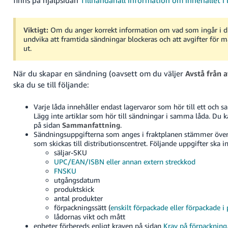
Viktigt:
Om du anger korrekt information om vad som ingår i d
undvika att framtida sändningar blockeras och att avgifter för m
ut.
När du skapar en sändning (oavsett om du väljer
Avstå från a
ska du se till följande:
Varje låda innehåller endast lagervaror som hör till ett och 
Lägg inte artiklar som hör till sändningar i samma låda. Du k
på sidan
Sammanfattning
.
Sändningsuppgifterna som anges i fraktplanen stämmer öv
som skickas till distributionscentret. Följande uppgifter ska i
säljar-SKU
UPC/EAN/ISBN eller annan extern streckkod
FNSKU
utgångsdatum
produktskick
antal produkter
förpackningssätt (
enskilt förpackade eller förpackade i
lådornas vikt och mått
enheter förbereds enligt kraven på sidan
Krav på förpackning