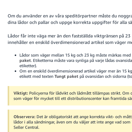
Om du använder en av våra speditörpartner måste du noggr
dina lådor och pallar och uppge korrekta uppgifter för alla s
Lådor får inte väga mer än den fastställda viktgränsen på 23 
innehåller en enskild överdimensionerad artikel som väger m
Lådor som väger mellan 15 kg och 23 kg måste märkas med 
paket
. Etiketterna måste vara synliga på varje lådas ovansida
etiketter).
Om en enskild överdimensionerad artikel väger mer än 15 kg
etikett med texten
Tungt paket
på ovansidan och sidorna (tot
Viktigt:
Policyerna för lådvikt och lådmått tillämpas strikt.
Om du
som väger för mycket till ett distributionscenter kan framtida s
Observera:
Det är obligatoriskt att ange korrekta vikt- och mått
lådor i alla sändningar, även om du väljer att inte ange vad som 
Seller Central.