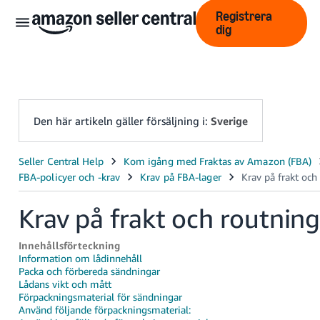
Registrera
dig
Den här artikeln gäller försäljning i:
Sverige
中
文
-
Krav på frakt och routnin
CN
Innehållsförteckning
English
Information om lådinnehåll
- GB
Packa och förbereda sändningar
Lådans vikt och mått
Förpackningsmaterial för sändningar
Swedish
Använd följande förpackningsmaterial:
- SE