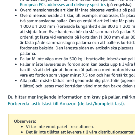
European FCs addresses and delivery specifics
(på engelska).
Överdimensionerade artiklar får inte placeras vertikalt på pall
Överdimensionerade artiklar, till exempel madrasser, får place
två sammanslagna pallar. Om en enskild artikel inte får plats
1 000 x 1 200 mm (Förenade kungariket) eller 800 x 1 200 m
att skjuta fram över kanterna bör du slå samman två pallar. Se 
ordentligt fästa vid varandra på kortsidan (1 000 mm eller 80
är fästa på de sammanslagna pallarna och att pallens kortsi
fordonets baksida. Den längsta sidan av artikeln ska placeras 
pallarna.
Pallar få inte väga mer än 500 kg i bruttovikt, inberäknat pall
Pallar måste levereras av fordon som kan backa upp till våra 
baktill så att det går att komma åt pallarna med motordrivna 
vara ett fordon som väger minst 7,5 ton och har förstärkt gol
Alla pallar måste täckas med genomskinlig plastfolie (ogenoms
tillåten) och lastas med kortsidan vänd mot den bakre delen 
Du hittar mer ingående information om krav på pallar, märkn
Förbereda lastbilslast till Amazon (dellast/komplett last)
.
Observera:
Vi tar inte emot paket i receptionen.
Det är inte tillåtet att leverera till våra distributionscent