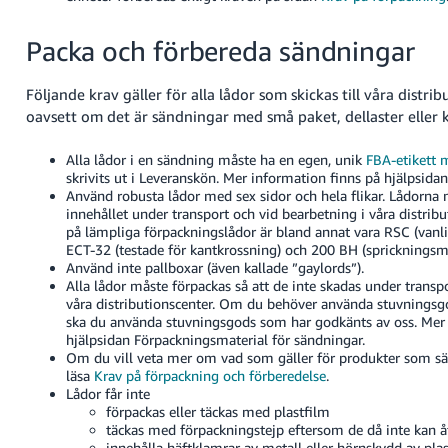
Packa och förbereda sändningar
Följande krav gäller för alla lådor som skickas till våra distrib
oavsett om det är sändningar med små paket, dellaster eller k
Alla lådor i en sändning måste ha en egen, unik
FBA-etikett 
skrivits ut i Leveranskön. Mer information finns på hjälpsidan 
Använd robusta lådor med sex sidor och hela flikar. Lådorna
innehållet under transport och vid bearbetning i våra distrib
på lämpliga förpackningslådor är bland annat vara RSC (vanli
ECT-32 (testade för kantkrossning) och 200 BH (sprickningsm
Använd inte pallboxar (även kallade ”gaylords”).
Alla lådor måste förpackas så att de inte skadas under transp
våra distributionscenter. Om du behöver använda stuvningsg
ska du använda stuvningsgods som har godkänts av oss. Mer 
hjälpsidan Förpackningsmaterial för sändningar.
Om du vill veta mer om vad som gäller för produkter som sä
läsa
Krav på förpackning och förberedelse
.
Lådor får inte
förpackas eller täckas med plastfilm
täckas med förpackningstejp eftersom de då inte kan å
innehålla häftklamrar av metall eller hörnskydd av plas