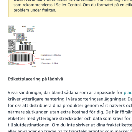
som rekommenderas i Seller Central. Om du formatet på en etiket
problem under frakten.
Etikettplacering på lådnivå
Vissa sändningar, däribland sådana som är anpassade för
plac
kräver ytterligare hantering i våra sorteringsanläggningar. D
för oss att distribuera dina produkter genom vårt nätverk oc
närmare slutkunden utan extra kostnad för dig. De här försä
etiketter med ytterligare streckkoder och data som krävs för 
till slutdestinationen. Om du inte skriver ut dina fraktetiketter
eller använder en tredje parts tjänsteleverantör som märker f