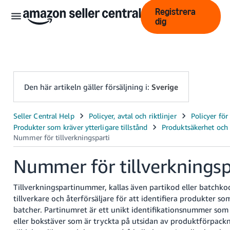
Registrera
dig
Den här artikeln gäller försäljning i:
Sverige
中
文
-
Nummer för tillverkningsp
CN
English
Tillverkningspartinummer, kallas även partikod eller batchko
- GB
tillverkare och återförsäljare för att identifiera produkter som 
batcher. Partinumret är ett unikt identifikationsnummer som b
Swedish
eller bokstäver som är tryckta på utsidan av produktförpack
- SE