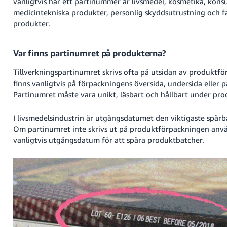
vanligtvis har ett partinummer är livsmedel, kosmetika, kon
medicintekniska produkter, personlig skyddsutrustning och 
produkter.
Var finns partinumret på produkterna?
Tillverkningspartinumret skrivs ofta på utsidan av produktf
finns vanligtvis på förpackningens översida, undersida eller p
Partinumret måste vara unikt, läsbart och hållbart under prod
I livsmedelsindustrin är utgångsdatumet den viktigaste spårb
Om partinumret inte skrivs ut på produktförpackningen anv
vanligtvis utgångsdatum för att spåra produktbatcher.