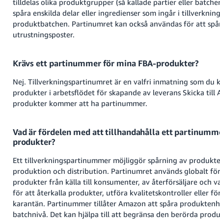
tilldelas olika produktgrupper (så kallade partier eller batcher
spåra enskilda delar eller ingredienser som ingår i tillverknin
produktbatchen. Partinumret kan också användas för att spå
utrustningsposter.
Krävs ett partinummer för mina FBA-produkter?
Swedish
Nej. Tillverkningspartinumret är en valfri inmatning som du 
produkter i arbetsflödet för skapande av leverans Skicka till 
Logga
In
produkter kommer att ha partinummer.
Registrera
Vad är fördelen med att tillhandahålla ett partinumm
dig
produkter?
Ett tillverkningspartinummer möjliggör spårning av produkt
produktion och distribution. Partinumret används globalt för
produkter från källa till konsumenter, av återförsäljare och 
för att återkalla produkter, utföra kvalitetskontroller eller fö
karantän. Partinummer tillåter Amazon att spåra produktenhet
batchnivå. Det kan hjälpa till att begränsa den berörda prod