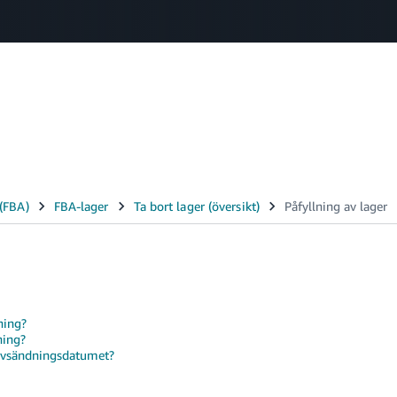
Select your preferred language
中文 - CN
English - GB
Swedish - SE
ning?
ning?
avsändningsdatumet?