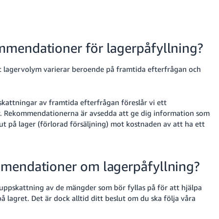
mendationer för lagerpåfyllning?
t lagervolym varierar beroende på framtida efterfrågan och
kattningar av framtida efterfrågan föreslår vi ett
er. Rekommendationerna är avsedda att ge dig information som
t på lager (förlorad försäljning) mot kostnaden av att ha ett
mmendationer om lagerpåfyllning?
ppskattning av de mängder som bör fyllas på för att hjälpa
på lagret. Det är dock alltid ditt beslut om du ska följa våra