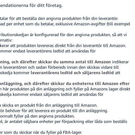
mendationerna för ditt företag.
lar för att beställa den angivna produkten från din leverantör.
nad per enhet som du betalar, exklusive Amazon-avgifter (till exempel
ributionskedjan är konfigurerad för den angivna produkten, så att vi
rnativ:
kerar att produkten levereras direkt från din leverantör till Amazon.
ommer endast leverantörens ledtid att användas för
gning, och därefter skickar du samma antal till Amazon
indikerar
ån leverantören och sedan förbereds innan den skickas vidare till
ionskedja kommer
leverantörens ledtid och säljarens ledtid
att
 anläggning, och därefter skickar du enheterna till Amazon efter
en här produkten på din anläggning och fyller på Amazons lager direkt
onskedja kommer endast säljarens ledtid att användas för
a skicka en produkt från din anläggning till Amazon.
ör behöver för att leverera en produkt till din anläggning.
ormalt fyller på den angivna produkten.
, är antalet säljbara enheter per förpackning eller låda som beställs
r som du skickar när du fyller på FBA-lager.