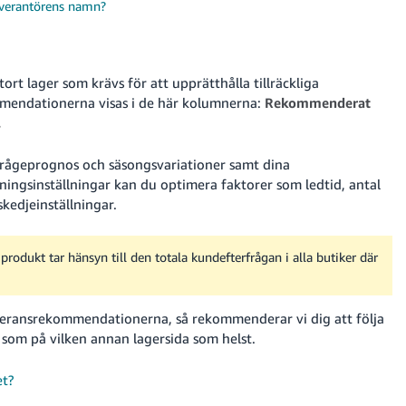
leverantörens namn?
ort lager som krävs för att upprätthålla tillräckliga
mmendationerna visas i de här kolumnerna:
Rekommenderat
.
erfrågeprognos och säsongsvariationer samt dina
lningsinställningar kan du optimera faktorer som ledtid, antal
kedjeinställningar.
rodukt tar hänsyn till den totala kundefterfrågan i alla butiker där
veransrekommendationerna, så rekommenderar vi dig att följa
 som på vilken annan lagersida som helst.
et?