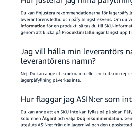
Hur justerar jag mina påfyllnin
Du kan finjustera rekommendationerna för lagerpåfyll
leverantörens ledtid och påfyllningsfrekvens
.
Om du vil
information
för en produkt, så tas du till SKU-informa
genom att klicka på
Produktinställningar
längst upp ti
Jag vill hålla min leverantörs 
leverantörens namn?
Nej. Du kan ange ett smeknamn eller en kod som repre
lagerpåfyllning påverkas inte.
Hur flaggar jag ASIN:er som int
Du kan ange att en SKU inte kan fyllas på på sidan Påf
kolumnen
Åtgärd
och välja
Dölj rekommendation
. Ge
utesluts ASIN:et från din lagernivå och den uppskattad