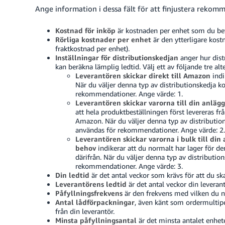
Ange information i dessa fält för att finjustera rekom
Kostnad för inköp
är kostnaden per enhet som du beta
Rörliga kostnader per enhet
är den ytterligare kost
fraktkostnad per enhet).
Inställningar för distributionskedjan
anger hur dist
kan beräkna lämplig ledtid. Välj ett av följande tre alte
Leverantören skickar direkt till Amazon
indi
När du väljer denna typ av distributionskedja k
rekommendationer.
Ange värde: 1.
Leverantören skickar varorna till din anläg
att hela produktbeställningen först levereras fr
Amazon. När du väljer denna typ av distribut
användas för rekommendationer.
Ange värde: 2.
Leverantören skickar varorna i bulk till din
behov
indikerar att du normalt har lager för d
därifrån. När du väljer denna typ av distributi
rekommendationer.
Ange värde: 3.
Din ledtid
är det antal veckor som krävs för att du sk
Leverantörens ledtid
är det antal veckor din leverant
Påfyllningsfrekvens
är den frekvens med vilken du n
Antal lådförpackningar
, även känt som ordermultipel
från din leverantör.
Minsta påfyllningsantal
är det minsta antalet enhete