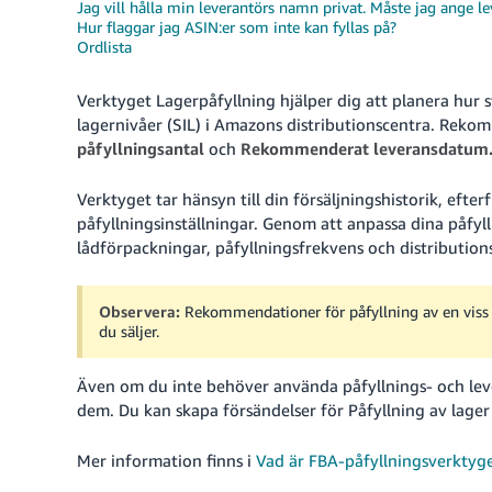
Jag vill hålla min leverantörs namn privat. Måste jag ange 
Hur flaggar jag ASIN:er som inte kan fyllas på?
Ordlista
Verktyget Lagerpåfyllning hjälper dig att planera hur st
lagernivåer (SIL) i Amazons distributionscentra. Reko
påfyllningsantal
och
Rekommenderat leveransdatum
Verktyget tar hänsyn till din försäljningshistorik, eft
påfyllningsinställningar. Genom att anpassa dina påfyl
lådförpackningar, påfyllningsfrekvens och distributions
Observera:
Rekommendationer för påfyllning av en viss p
du säljer.
Även om du inte behöver använda påfyllnings- och le
dem. Du kan skapa försändelser för Påfyllning av lager
Mer information finns i
Vad är FBA-påfyllningsverktyg