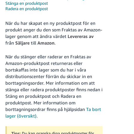
Stänga en produktpost
Radera en produktpost
När du har skapat en ny produktpost för en
produkt anger du den som Fraktas av Amazon-
lager genom att ändra värdet
Levereras av
Swedish
från
Säljare
till
Amazon
.
När du stänger eller raderar en Fraktas av
Logga
In
Amazon-produktpost returneras eller
bortskaffas inte lager som du har i våra
Registrera
distributionscenter förrän du skickar in en
dig
borttagningsorder. Mer information om att
stänga eller radera produktposter finns nedan i
Stäng en produktpost och Radera en
produktpost. Mer information om
borttagningsordrar finns på hjälpsidan
Ta bort
lager (översikt)
.
Tips:
Du kan granska dina produktposter för