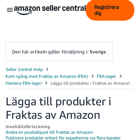
Registrera
dig
Den här artikeln gäller försäljning i:
Sverige
中
文
-
Lägga till produkter i
CN
Fraktas av Amazon
English
- GB
Innehållsförteckning
Swedish
Ändra en produktpost till Fraktas av Amazon
Publicera produkter enbart för expediering via flera kanaler
- SE