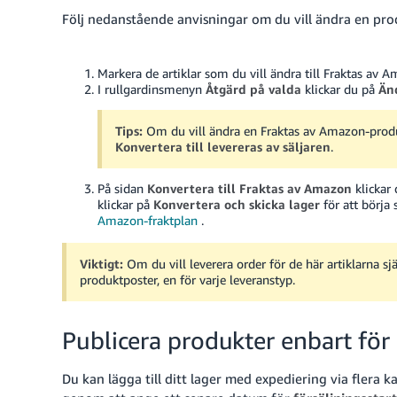
Följ nedanstående anvisningar om du vill ändra en pro
Markera de artiklar som du vill ändra till Fraktas av
I rullgardinsmenyn
Åtgärd på valda
klickar du på
Änd
Tips:
Om du vill ändra en Fraktas av Amazon-produk
Konvertera till levereras av säljaren
.
På sidan
Konvertera till Fraktas av Amazon
klickar
klickar på
Konvertera och skicka lager
för att börja 
Amazon-fraktplan
.
Viktigt:
Om du vill leverera order för de här artiklarna 
produktposter, en för varje leveranstyp.
Publicera produkter enbart för 
Du kan lägga till ditt lager med expediering via flera 