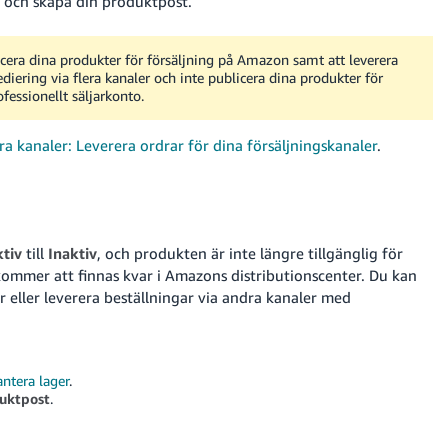
och skapa din produktpost.
cera dina produkter för försäljning på Amazon samt att leverera
iering via flera kanaler och inte publicera dina produkter för
fessionellt säljarkonto.
ra kanaler: Leverera ordrar för dina försäljningskanaler
.
tiv
till
Inaktiv
, och produkten är inte längre tillgänglig för
ommer att finnas kvar i Amazons distributionscenter.
Du kan
 eller leverera beställningar via andra kanaler med
ntera lager
.
uktpost
.