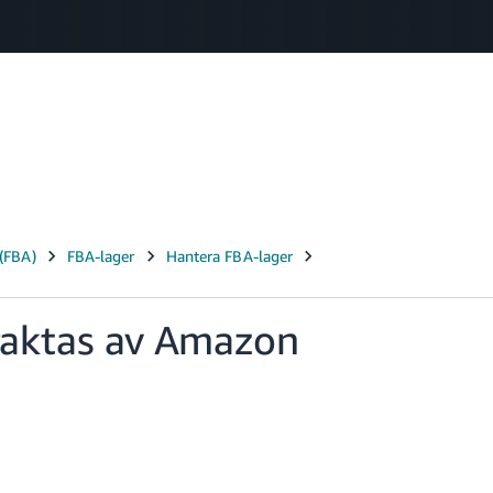
Select your preferred language
中文 - CN
English - GB
Swedish - SE
Fraktas av Amazon