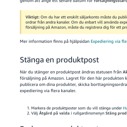
genom att ange ett senare datum för
försäljningsstart
Viktigt:
Om du har ett enskilt säljarkonto måste du publi
ordrar från andra kanaler.
Om du enbart vill använda exped
försäljning på Amazon, måste du registrera dig för ett pro
Mer information finns på hjälpsidan
Expediering via fle
Stänga en produktpost
När du stänger en produktpost ändras statusen från
Ak
försäljning på Amazon. Lagret för den här produkten k
publicera om dina produkter, skicka borttagningsordrar
expediering via flera kanaler.
Markera de produktposter som du vill stänga under
Ha
Välj
Åtgärd på valda
i rullgardinsmenyn
Stäng prod