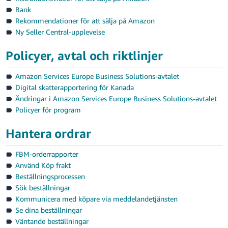
Bank
Rekommendationer för att sälja på Amazon
Ny Seller Central-upplevelse
Policyer, avtal och riktlinjer
Swedish
Amazon Services Europe Business Solutions-avtalet
Digital skatterapportering för Kanada
Logga
Ändringar i Amazon Services Europe Business Solutions-avtalet
In
Policyer för program
Registrera
Hantera ordrar
dig
FBM-orderrapporter
Använd Köp frakt
Beställningsprocessen
Sök beställningar
Kommunicera med köpare via meddelandetjänsten
Se dina beställningar
Väntande beställningar