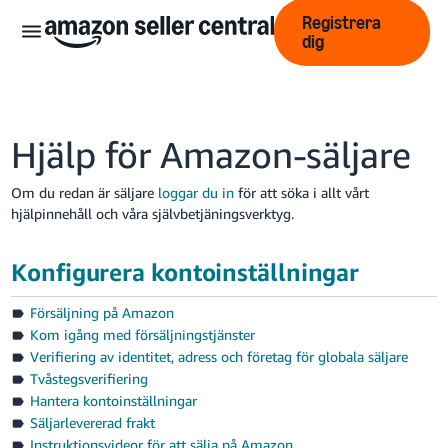
Registrera
dig
Hjälp för Amazon-säljare
Om du redan är säljare
loggar du in
för att söka i allt vårt
hjälpinnehåll och våra självbetjäningsverktyg.
中
文
Konfigurera kontoinställningar
-
CN
Försäljning på Amazon
Kom igång med försäljningstjänster
English
Verifiering av identitet, adress och företag för globala säljare
- GB
Tvåstegsverifiering
Hantera kontoinställningar
Swedish
Säljarlevererad frakt
- SE
Instruktionsvideor för att sälja på Amazon