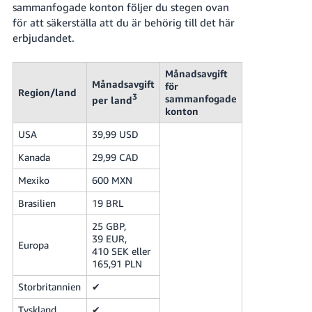
sammanfogade konton följer du stegen ovan
för att säkerställa att du är behörig till det här
erbjudandet.
Månadsavgift
Månadsavgift
för
Region/land
3
sammanfogade
per land
konton
USA
39,99 USD
Kanada
29,99 CAD
Mexiko
600 MXN
Brasilien
19 BRL
25 GBP,
39 EUR,
Europa
410 SEK eller
165,91 PLN
Storbritannien
✔
Tyskland
✔