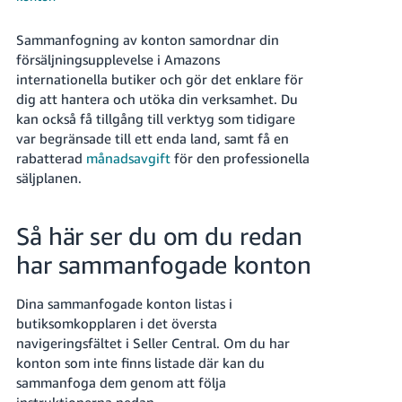
Sammanfogning av konton samordnar din
försäljningsupplevelse i Amazons
internationella butiker och gör det enklare för
dig att hantera och utöka din verksamhet. Du
kan också få tillgång till verktyg som tidigare
Swedish
var begränsade till ett enda land, samt få en
rabatterad
månadsavgift
för den professionella
Logga
säljplanen.
In
Registrera
Så här ser du om du redan
dig
har sammanfogade konton
Dina sammanfogade konton listas i
butiksomkopplaren i det översta
navigeringsfältet i Seller Central. Om du har
konton som inte finns listade där kan du
sammanfoga dem genom att följa
instruktionerna nedan.