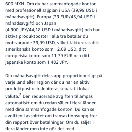
600 MXN. Om du har sammanfogade konton
med professionell säljplan i USA (39,99 USD i
månadsavgift), Europa (39 EUR/45,94 USD i
månadsavgift) och Japan
(4 900 JPY/44,18 USD i månadsavgift) och har
aktiva produktposter i alla tre betalar du
motsvarande 39,99 USD, vilket faktureras ditt
amerikanska konto som 12,09 USD, ditt
europeiska konto som 11,79 EUR och ditt
japanska konto som 1 482 JPY.
Din månadsavgift delas upp proportionerligt på
varje land eller region där du har en aktiv
produktpost och debiteras separat i lokal
2
valuta.
Den reducerade avgiften tillämpas
automatiskt om du redan säljer i flera länder
med dina sammanfogade konton. Du kan se
avgiften i avsnittet om transaktionsuppgifter i
din rapport över betalningar. Om du säljer i
flera länder men inte gör det med