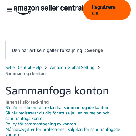
Registrera
dig
Den här artikeln gäller försäljning i:
Sverige
中
文
Sammanfoga konton
-
CN
Innehållsförteckning
Så här ser du om du redan har sammanfogade konton
English
Så här registrerar du dig för att sälja i en ny region och
- GB
sammanfoga kontot
Policy för sammanfogning av konton
Swedish
Månadsavgifter för professionell säljplan för sammanfogade
- SE
konton