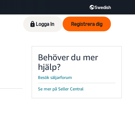
Swedish
Logga In
Registrera dig
Behöver du mer
hjälp?
Besök säljarforum
Se mer på Seller Central