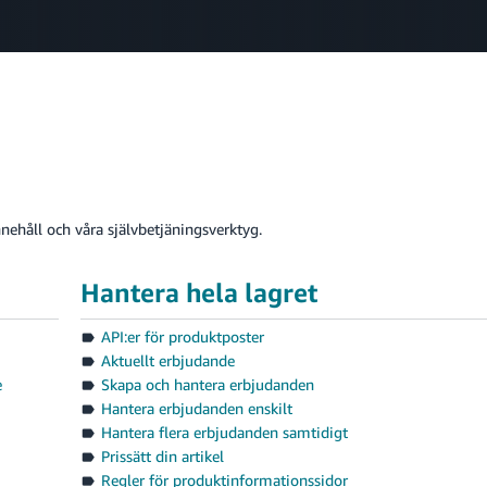
Select your preferred language
中文 - CN
English - GB
Swedish - SE
innehåll och våra självbetjäningsverktyg.
Hantera hela lagret
API:er för produktposter
Aktuellt erbjudande
e
Skapa och hantera erbjudanden
Hantera erbjudanden enskilt
Hantera flera erbjudanden samtidigt
Prissätt din artikel
Regler för produktinformationssidor