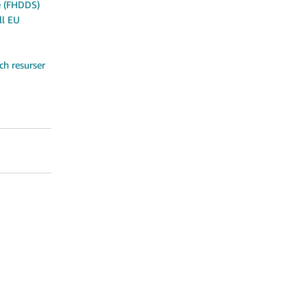
e (FHDDS)
ll EU
ch resurser