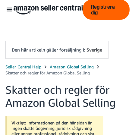
Registrera
dig
Den här artikeln gäller försäljning i:
Sverige
中
文
Skatter och regler för
-
CN
Amazon Global Selling
English
- GB
Viktigt:
Informationen på den här sidan är
Swedish
ingen skatterådgivning, juridisk rådgivning
- SE
eller annan professionell rådgivning och ska