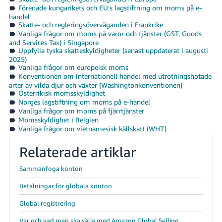
Förenade kungarikets och EU:s lagstiftning om moms på e-
handel
Skatte- och regleringsöverväganden i Frankrike
Vanliga frågor om moms på varor och tjänster (GST, Goods
and Services Tax) i Singapore
Uppfylla tyska skatteskyldigheter (senast uppdaterat i augusti
2025)
Vanliga frågor om europeisk moms
Konventionen om internationell handel med utrotningshotade
arter av vilda djur och växter (Washingtonkonventionen)
Österrikisk momsskyldighet
Norges lagstiftning om moms på e-handel
Vanliga frågor om moms på fjärrtjänster
Momsskyldighet i Belgien
Vanliga frågor om vietnamesisk källskatt (WHT)
Relaterade artiklar
Sammanfoga konton
Betalningar för globala konton
Global registrering
Var och vad man ska sälja med Amazon Global Selling