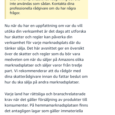
inte användas som sådan. Kontakta dina
professionella rådgivare om du har några
frågor.
Nu när du har en uppfattning om var du vill
utöka din verksamhet är det dags att utforska
Swedish
hur skatter och regler kan påverka din
verksamhet för varje marknadsplats där du
tänker sälja. Det här avsnittet ger en översikt
Logga
In
över de skatter och regler som du bör vara
medveten om när du säljer på Amazons olika
Registrera
marknadsplatser och säljer varor från tredje
dig
part. Vi rekommenderar att du rådgör med
dina skatterådgivare innan du fattar beslut om
hur du ska sälja på andra marknadsplatser.
Varje land har rättsliga och branschrelaterade
krav när det gäller försäljning av produkter till
konsumenter. På hemmamarknadsplatsen finns
det antagligen lagar som gäller immateriella