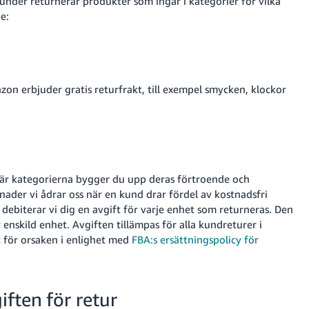
kunder returnerar produkter som ingår i kategorier för vilka
e:
on erbjuder gratis returfrakt, till exempel smycken, klockor
här kategorierna bygger du upp deras förtroende och
nader vi ådrar oss när en kund drar fördel av kostnadsfri
 debiterar vi dig en avgift för varje enhet som returneras.
Den
 enskild enhet.
Avgiften tillämpas för alla kundreturer i
 för orsaken i enlighet med
FBA:s ersättningspolicy för
ften för retur