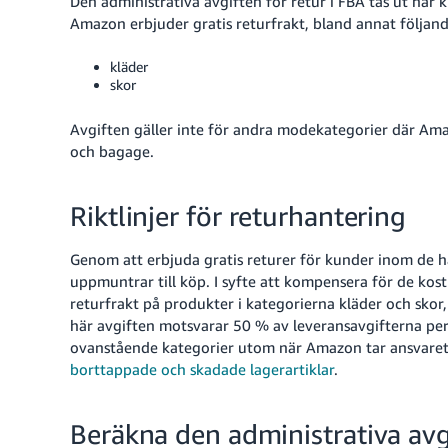
Den administrativa avgiften för retur i FBA tas ut när 
Amazon erbjuder gratis returfrakt, bland annat följand
kläder
skor
Avgiften gäller inte för andra modekategorier där Amaz
och bagage.
Riktlinjer för returhantering
Genom att erbjuda gratis returer för kunder inom de 
uppmuntrar till köp.
I syfte att kompensera för de kost
returfrakt på produkter i kategorierna kläder och skor,
här avgiften motsvarar 50 % av leveransavgifterna per
ovanstående kategorier utom när Amazon tar ansvaret
borttappade och skadade lagerartiklar
.
Beräkna den administrativa avgi