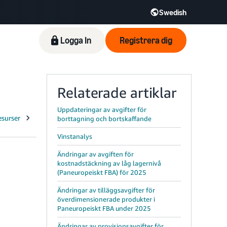
Swedish
Logga In
Registrera dig
Relaterade artiklar
Uppdateringar av avgifter för
borttagning och bortskaffande
Vinstanalys
Ändringar av avgiften för
kostnadstäckning av låg lagernivå
(Paneuropeiskt FBA) för 2025
Ändringar av tilläggsavgifter för
överdimensionerade produkter i
Paneuropeiskt FBA under 2025
Ändringar av provisionsavgifter för