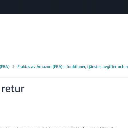
Select your preferred language
中文 - CN
English - GB
Swedish - SE
 retur