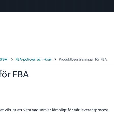
Select your preferred language
中文 - CN
English - GB
Swedish - SE
för FBA
t viktigt att veta vad som är lämpligt för vår leveransprocess