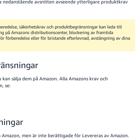
alla nedanstående avsnitten avseende ytterligare produktkrav
beredelse, säkerhetskrav och produktbegränsningar kan leda till
ing på Amazons distributionscenter, blockering av framtida
för förberedelse eller för bristande efterlevnad, avstängning av dina
ränsningar
 kan sälja dem på Amazon. Alla Amazons krav och
, se:
ningar
på Amazon, men är inte berättigade för Levereras av Amazon.