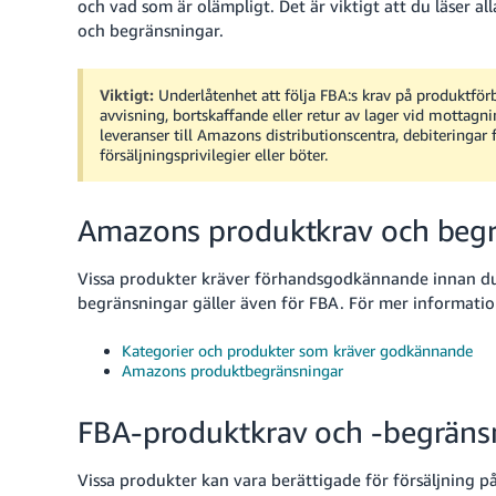
och vad som är olämpligt. Det är viktigt att du läser 
och begränsningar.
Viktigt:
Underlåtenhet att följa FBA:s krav på produktför
avvisning, bortskaffande eller retur av lager vid mottagn
leveranser till Amazons distributionscentra, debiteringar 
försäljningsprivilegier eller böter.
Amazons produktkrav och beg
Vissa produkter kräver förhandsgodkännande innan du
begränsningar gäller även för FBA. För mer information
Kategorier och produkter som kräver godkännande
Amazons produktbegränsningar
FBA-produktkrav och -begräns
Vissa produkter kan vara berättigade för försäljning 