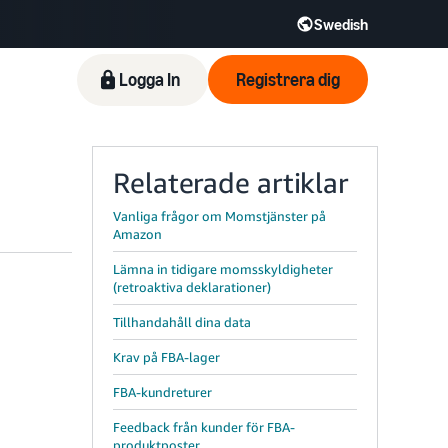
Swedish
Logga In
Registrera dig
Relaterade artiklar
Vanliga frågor om Momstjänster på
Amazon
Lämna in tidigare momsskyldigheter
(retroaktiva deklarationer)
Tillhandahåll dina data
Krav på FBA-lager
FBA-kundreturer
Feedback från kunder för FBA-
produktposter