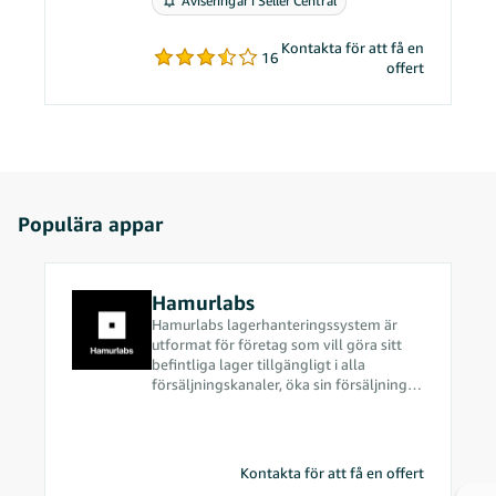
Aviseringar i Seller Central
problem.
Kontakta för att få en
16
offert
Populära appar
Hamurlabs
Hamurlabs lagerhanteringssystem är
utformat för företag som vill göra sitt
befintliga lager tillgängligt i alla
försäljningskanaler, öka sin försäljning,
göra driften effektivare och snabbt
kunna anpassa sig till förändringar.
Kontakta för att få en offert